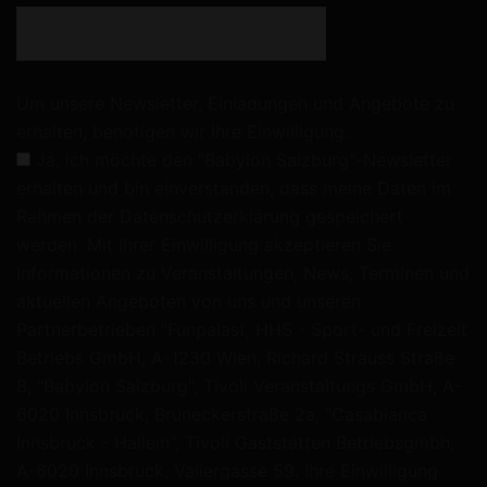
Um unsere Newsletter, Einladungen und Angebote zu
erhalten, benötigen wir Ihre Einwilligung.
Ja, ich möchte den "Babylon Salzburg"-Newsletter
erhalten und bin einverstanden, dass meine Daten im
Rahmen der
Datenschutzerklärung
gespeichert
werden. Mit Ihrer Einwilligung akzeptieren Sie
Informationen zu Veranstaltungen, News, Terminen und
aktuellen Angeboten von uns und unseren
Partnerbetrieben "Funpalast, HHS - Sport- und Freizeit
Betriebs GmbH, A-1230 Wien, Richard Strauss Straße
8, "Babylon Salzburg", Tivoli Veranstaltungs GmbH, A-
6020 Innsbruck, Bruneckerstraße 2a, "Casabianca
Innsbruck - Hallein", Tivoli Gaststätten Betriebsgmbh,
A-6020 Innsbruck, Valiergasse 59. Ihre Einwilligung