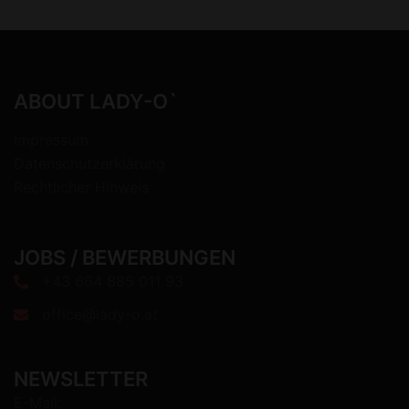
ABOUT LADY-O`
Impressum
Datenschutzerklärung
Rechtlicher Hinweis
JOBS / BEWERBUNGEN
+43 664 885 011 93
office@lady-o.at
NEWSLETTER
E-Mail: