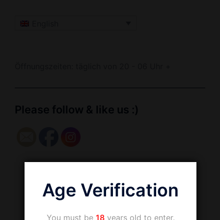
English
Öffnungszeiten: täglich von 20 - 06 Uhr +
Please follow & like us :)
Age Verification
You must be
18
years old to enter.