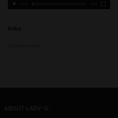
00:00
02:41
links
Establissements
ABOUT LADY-O`