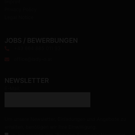
Imprint
Privacy Policy
Legal Notice
JOBS / BEWERBUNGEN
+43 664 885 011 93
office@lady-o.at
NEWSLETTER
E-Mail:
Um unsere Newsletter, Einladungen und Angebote zu
erhalten, benötigen wir Ihre Einwilligung.
Ja, ich möchte den "Babylon Salzburg"-Newsletter